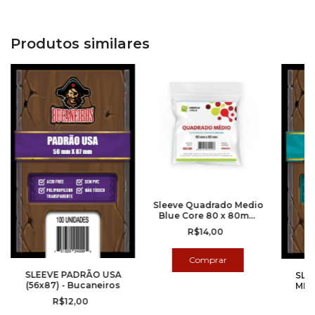
Produtos similares
Sleeve Quadrado Medio
Blue Core 80 x 80mm
(100 Unidades) - Meeple
R$14,00
virus
SLEEVE PADRÃO USA
SLE
(56x87) - Bucaneiros
MM 
R$12,00