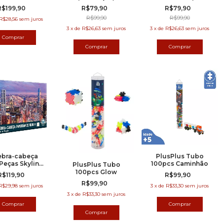
Peças)
R$199,90
R$79,90
R$79,90
R$99,90
R$99,90
R$28,56
sem juros
3
x
de
R$26,63
sem juros
3
x
de
R$26,63
sem juros
bra-cabeça
PlusPlus Tubo
Peças Skyline
100pcs Caminhão
PlusPlus Tubo
hicago - Game
100pcs Glow
R$119,90
R$99,90
ce Panorâmico
R$99,90
Toyster
R$29,98
sem juros
3
x
de
R$33,30
sem juros
3
x
de
R$33,30
sem juros