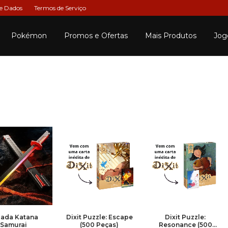
de Dados
Termos de Serviço
Pokémon
Promos e Ofertas
Mais Produtos
Jog
ada Katana
Dixit Puzzle: Escape
Dixit Puzzle:
Samurai
(500 Peças)
Resonance (500