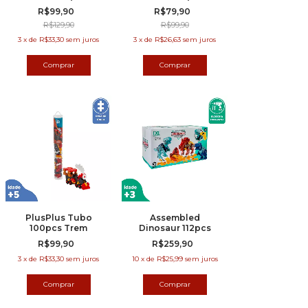
Peças)
Peças)
R$99,90
R$79,90
R$129,90
R$99,90
3
x
de
R$33,30
sem juros
3
x
de
R$26,63
sem juros
PlusPlus Tubo
Assembled
100pcs Trem
Dinosaur 112pcs
R$99,90
R$259,90
3
x
de
R$33,30
sem juros
10
x
de
R$25,99
sem juros