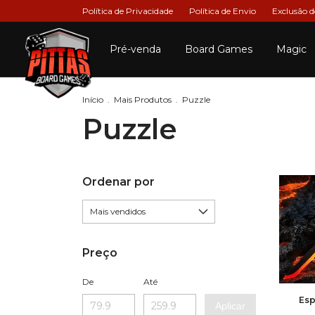
Política de Privacidade
Política de Envio
Exclusão 
Pré-venda
Board Games
Magic
Início
.
Mais Produtos
.
Puzzle
Puzzle
Ordenar por
Preço
De
Até
Esp
Aplicar