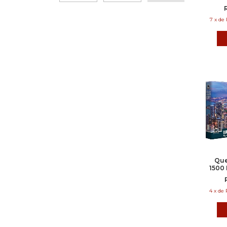
7
x
de
Que
1500 
de C
Offi
4
x
de