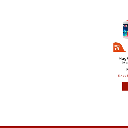
MagF
Ma
5
x
de