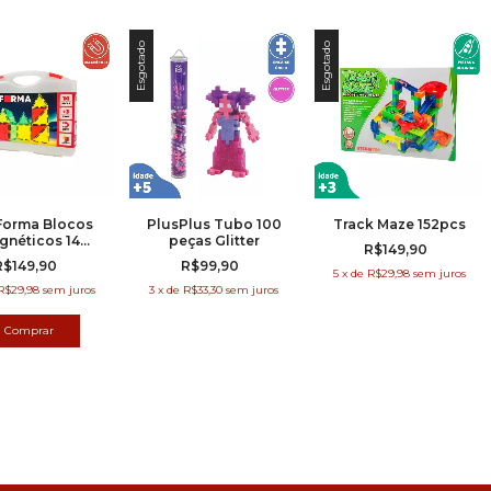
Esgotado
Esgotado
orma Blocos
PlusPlus Tubo 100
Track Maze 152pcs
gnéticos 14
peças Glitter
R$149,90
peças
R$149,90
R$99,90
5
x
de
R$29,98
sem juros
R$29,98
sem juros
3
x
de
R$33,30
sem juros