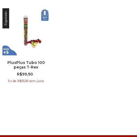
Esgotado
PlusPlus Tubo 100
peças T-Rex
R$99,90
3
x
de
R$33,30
sem juros