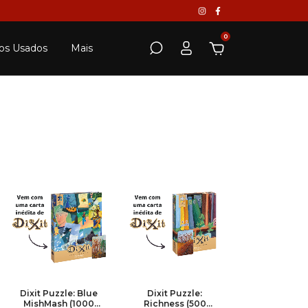
0
os Usados
Mais
Dixit Puzzle: Blue
Dixit Puzzle:
MishMash (1000
Richness (500