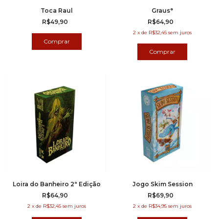
Toca Raul
Graus°
R$49,90
R$64,90
2
x
de
R$32,45
sem juros
Loira do Banheiro 2ª Edição
Jogo Skim Session
R$64,90
R$69,90
2
x
de
R$32,45
sem juros
2
x
de
R$34,95
sem juros