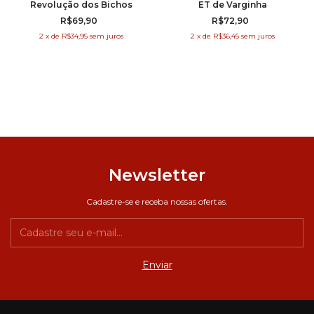
Revolução dos Bichos
ET de Varginha
R$69,90
R$72,90
2
x
de
R$34,95
sem juros
2
x
de
R$36,45
sem juros
Newsletter
Cadastre-se e receba nossas ofertas.