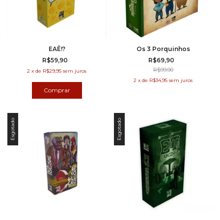
EAÊ!?
Os 3 Porquinhos
R$59,90
R$69,90
R$99,90
2
x
de
R$29,95
sem juros
2
x
de
R$34,95
sem juros
Esgotado
Esgotado