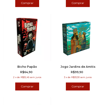
Bicho Papão
Jogo Jardins de Amitis
R$64,90
R$99,90
2
x
de
R$32,45
sem juros
3
x
de
R$33,30
sem juros