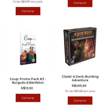
3
x
de
R$29,97
sem juros
Clank!: A Deck-Building
Coup: Promo Pack #3 -
Adventure
Burguês & Benfeitor
R$499,90
R$19,90
12
x
de
R$41,66
sem juros