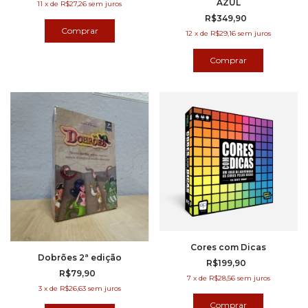
AZUL
11
x
de
R$27,26
sem juros
R$349,90
12
x
de
R$29,16
sem juros
Cores com Dicas
Dobrões 2ª edição
R$199,90
R$79,90
7
x
de
R$28,56
sem juros
3
x
de
R$26,63
sem juros