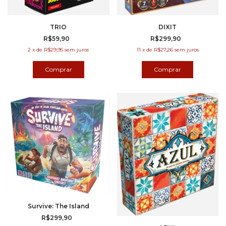
TRIO
DIXIT
R$59,90
R$299,90
2
x
de
R$29,95
sem juros
11
x
de
R$27,26
sem juros
Survive: The Island
R$299,90