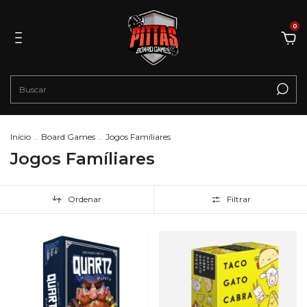
0
Início
.
Board Games
.
Jogos Famíliares
Jogos Famíliares
Ordenar
Filtrar