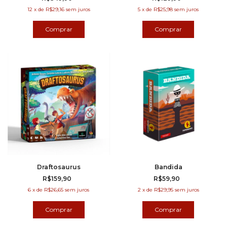
12
x
de
R$29,16
sem juros
5
x
de
R$25,98
sem juros
Draftosaurus
Bandida
R$159,90
R$59,90
6
x
de
R$26,65
sem juros
2
x
de
R$29,95
sem juros