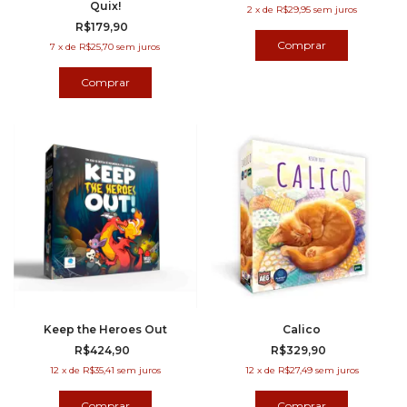
Quix!
2
x
de
R$29,95
sem juros
R$179,90
7
x
de
R$25,70
sem juros
Keep the Heroes Out
Calico
R$424,90
R$329,90
12
x
de
R$35,41
sem juros
12
x
de
R$27,49
sem juros