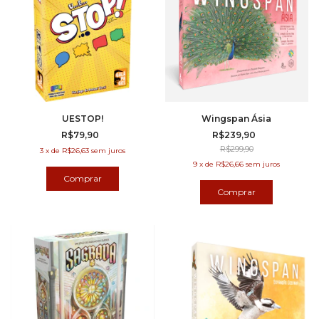
UESTOP!
Wingspan Ásia
R$79,90
R$239,90
R$299,90
3
x
de
R$26,63
sem juros
9
x
de
R$26,66
sem juros