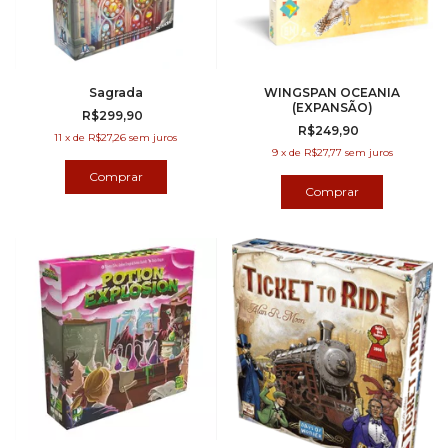
Sagrada
WINGSPAN OCEANIA
(EXPANSÃO)
R$299,90
R$249,90
11
x
de
R$27,26
sem juros
9
x
de
R$27,77
sem juros