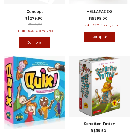
Concept
HELLAPAGOS
R$279,90
R$299,00
R$299,90
11
x
de
R$27,18
sem juros
11
x
de
R$25,45
sem juros
Schotten Totten
R$59,90