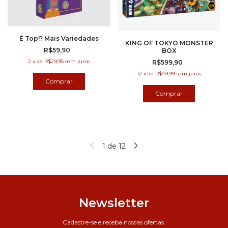
É Top!? Mais Variedades
KING OF TOKYO MONSTER
R$59,90
BOX
2
x
de
R$29,95
sem juros
R$599,90
12
x
de
R$49,99
sem juros
1
de
12
Newsletter
Cadastre-se e receba nossas ofertas.