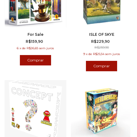
For Sale
ISLE OF SKYE
R$159,90
R$229,90
R$259,90
6
x
de
R$26,65
sem juros
9
x
de
R$25,54
sem juros