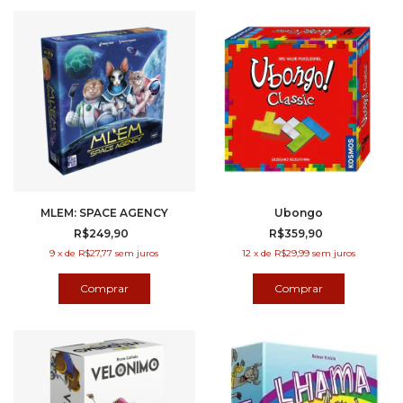
MLEM: SPACE AGENCY
Ubongo
R$249,90
R$359,90
9
x
de
R$27,77
sem juros
12
x
de
R$29,99
sem juros