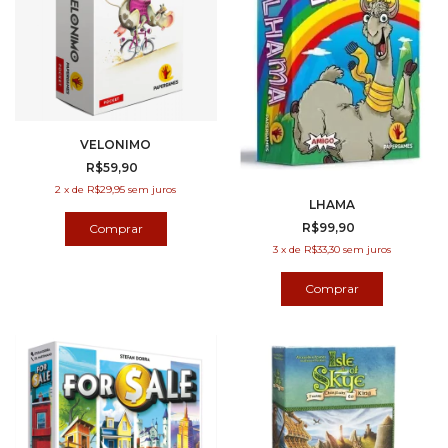
VELONIMO
R$59,90
2
x
de
R$29,95
sem juros
LHAMA
R$99,90
3
x
de
R$33,30
sem juros