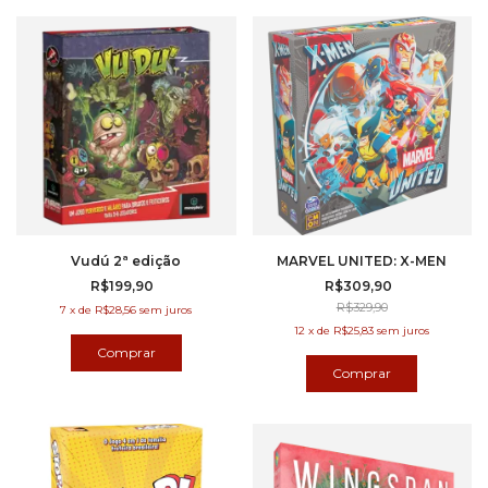
Vudú 2ª edição
MARVEL UNITED: X-MEN
R$199,90
R$309,90
R$329,90
7
x
de
R$28,56
sem juros
12
x
de
R$25,83
sem juros