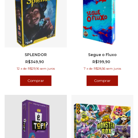
SPLENDOR
Segue o Fluxo
R$349,90
R$199,90
12
x
de
R$29,16
sem juros
7
x
de
R$28,56
sem juros