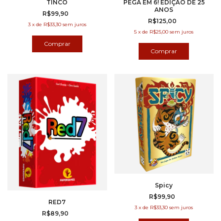
TINCO
PEGA EM 6! EDIÇÃO DE 25
ANOS
R$99,90
R$125,00
3
x
de
R$33,30
sem juros
5
x
de
R$25,00
sem juros
Spicy
R$99,90
RED7
3
x
de
R$33,30
sem juros
R$89,90