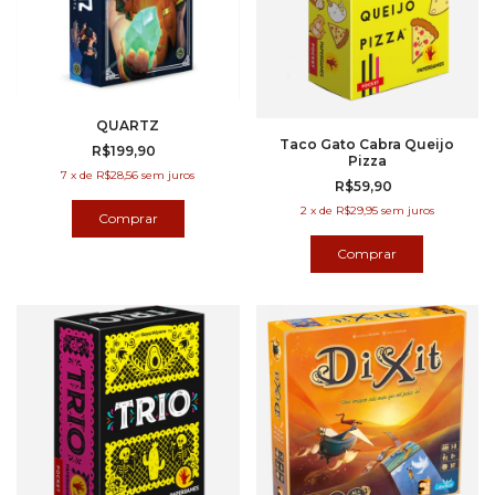
QUARTZ
Taco Gato Cabra Queijo
R$199,90
Pizza
7
x
de
R$28,56
sem juros
R$59,90
2
x
de
R$29,95
sem juros