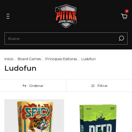
0
Início
.
Board Games
.
Principais Editoras
.
Ludofun
Ludofun
Ordenar
Filtrar