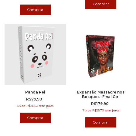
Panda Rei
Expansão Massacre nos
Bosques : Final Girl
R$79,90
R$179,90
3
x
de
R$26,63
sem juros
7
x
de
R$25,70
sem juros