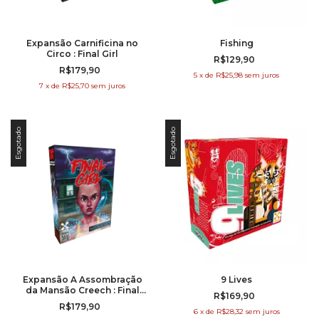
Expansão Carnificina no
Fishing
Circo : Final Girl
R$129,90
R$179,90
5
x
de
R$25,98
sem juros
7
x
de
R$25,70
sem juros
Esgotado
Esgotado
Expansão A Assombração
9 Lives
da Mansão Creech : Final
R$169,90
Girl
R$179,90
6
x
de
R$28,32
sem juros