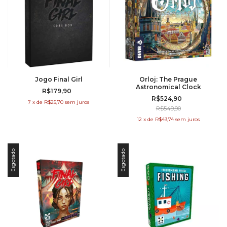
Jogo Final Girl
Orloj: The Prague
Astronomical Clock
R$179,90
R$524,90
7
x
de
R$25,70
sem juros
R$549,90
12
x
de
R$43,74
sem juros
Esgotado
Esgotado