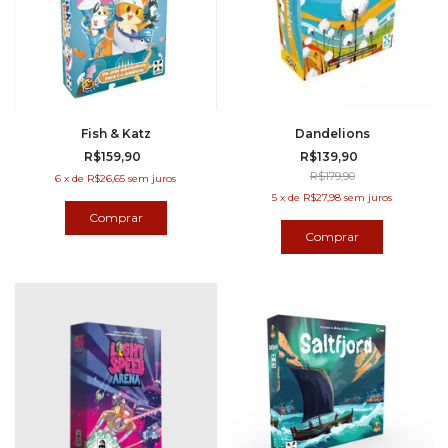
Fish & Katz
Dandelions
R$159,90
R$139,90
R$179,90
6
x
de
R$26,65
sem juros
5
x
de
R$27,98
sem juros