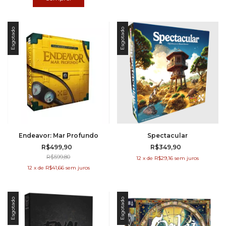
Esgotado
Esgotado
Endeavor: Mar Profundo
Spectacular
R$499,90
R$349,90
R$599,80
12
x
de
R$29,16
sem juros
12
x
de
R$41,66
sem juros
Esgotado
Esgotado