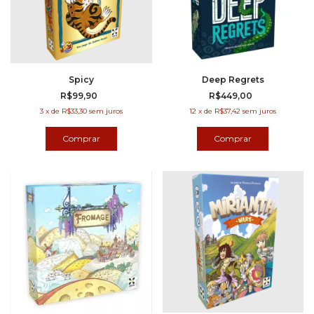
Spicy
Deep Regrets
R$99,90
R$449,00
3
x
de
R$33,30
sem juros
12
x
de
R$37,42
sem juros