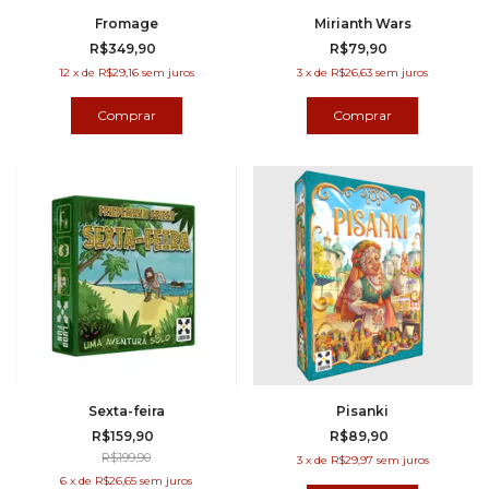
Fromage
Mirianth Wars
R$349,90
R$79,90
12
x
de
R$29,16
sem juros
3
x
de
R$26,63
sem juros
Sexta-feira
Pisanki
R$159,90
R$89,90
R$199,90
3
x
de
R$29,97
sem juros
6
x
de
R$26,65
sem juros