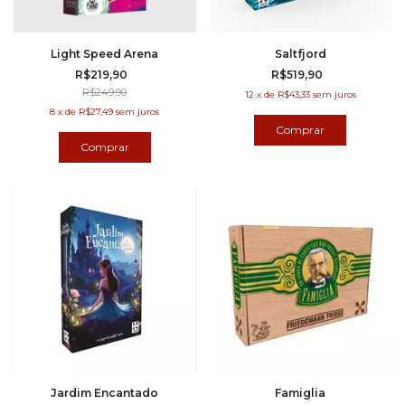
Light Speed Arena
Saltfjord
R$219,90
R$519,90
R$249,90
12
x
de
R$43,33
sem juros
8
x
de
R$27,49
sem juros
Jardim Encantado
Famiglia