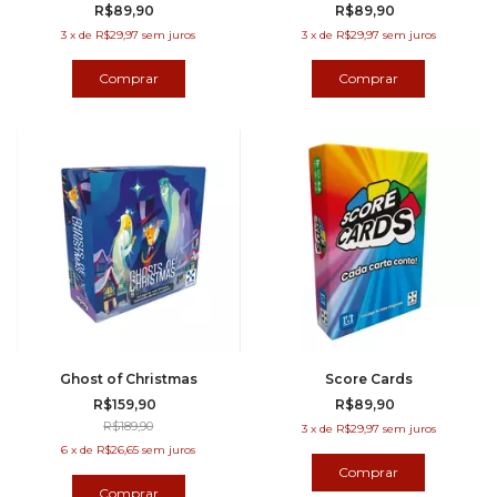
R$89,90
R$89,90
3
x
de
R$29,97
sem juros
3
x
de
R$29,97
sem juros
Ghost of Christmas
Score Cards
R$159,90
R$89,90
R$189,90
3
x
de
R$29,97
sem juros
6
x
de
R$26,65
sem juros