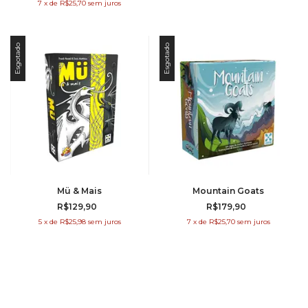
7
x
de
R$25,70
sem juros
Esgotado
Esgotado
Mü & Mais
Mountain Goats
R$129,90
R$179,90
5
x
de
R$25,98
sem juros
7
x
de
R$25,70
sem juros