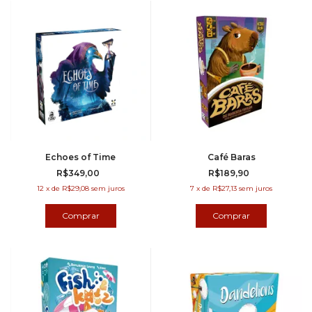
Echoes of Time
Café Baras
R$349,00
R$189,90
12
x
de
R$29,08
sem juros
7
x
de
R$27,13
sem juros