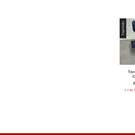
Esgotado
Tor
C
5
x
de