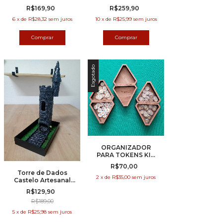
Dice Tower
R$169,90
R$259,90
6
x
de
R$28,32
sem juros
10
x
de
R$25,99
sem juros
Esgotado
ORGANIZADOR
PARA TOKENS KIT
TRIÂNGULOS KIT
R$70,00
COM 6 PEÇAS
Torre de Dados
2
x
de
R$35,00
sem juros
Castelo Artesanal
(Chaminé)
R$129,90
R$189,00
5
x
de
R$25,98
sem juros