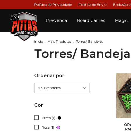
Política de Privacidade
Política de Envio
Exclusão 
Pré-venda
Board Games
Magic
Início
.
Mais Produtos
.
Torres/ Bandejas
Torres/ Bandeja
Ordenar por
Cor
Preto (1)
OR
Rosa (1)
PA