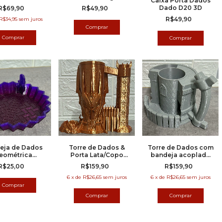
Caixa Porta Dados
EXAGONAL
Dado D20 3D
R$69,90
R$49,90
RANDE - 6
IVISÓRIAS
R$49,90
R$34,95
sem juros
Comprar
eja de Dados
Torre de Dados &
Torre de Dados com
eométrica
Porta Lata/Copo
bandeja acoplada
Pequena
Sauron
Deluxe 3D Porta-
R$25,00
R$159,90
R$159,90
Latas
6
x
de
R$26,65
sem juros
6
x
de
R$26,65
sem juros