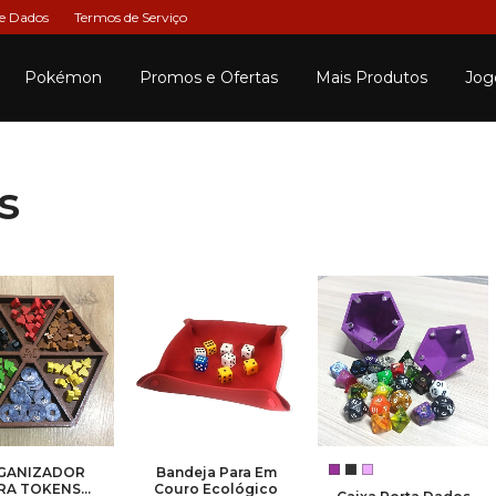
de Dados
Termos de Serviço
Pokémon
Promos e Ofertas
Mais Produtos
Jog
s
GANIZADOR
Bandeja Para Em
RA TOKENS
Couro Ecológico