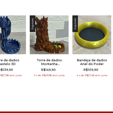
Esgotado
Esgotado
Bandeja de dados
re de dados
Torre de dados
Anel do Poder
astelo 3D
Montanha
Geometrica
R$109,90
R$139,90
R$149,90
4
x
de
R$27,48
sem juros
R$27,98
sem juros
5
x
de
R$29,98
sem juros