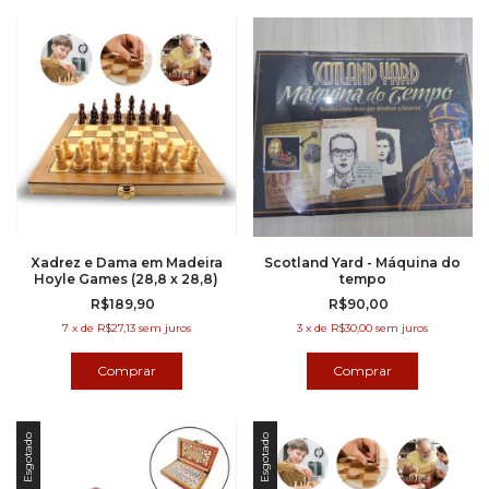
Xadrez e Dama em Madeira
Scotland Yard - Máquina do
Hoyle Games (28,8 x 28,8)
tempo
R$189,90
R$90,00
7
x
de
R$27,13
sem juros
3
x
de
R$30,00
sem juros
Esgotado
Esgotado