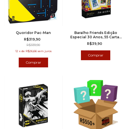
Quoridor Pac-Man
Baralho Friends Edição
Especial 30 Anos, 55 Cartas
R$319,90
(copag)
R$39,90
R$339,90
12
x
de
R$26,66
sem juros