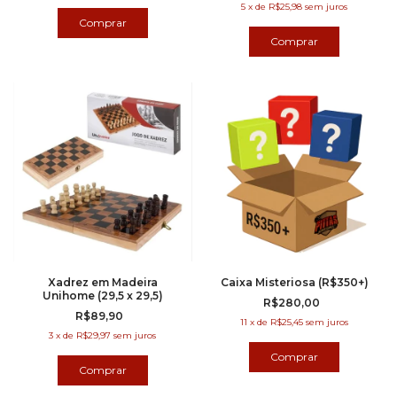
5
x
de
R$25,98
sem juros
Xadrez em Madeira
Caixa Misteriosa (R$350+)
Unihome (29,5 x 29,5)
R$280,00
R$89,90
11
x
de
R$25,45
sem juros
3
x
de
R$29,97
sem juros