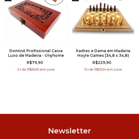
Dominó Profissional Caixa
Xadrez e Dama em Madeira
Luxo de Madeira - Unyhome
Hoyle Games (34,8 x 34,8)
R$79,90
R$229,90
3
x
de
R$26,63
sem juros
9
x
de
R$25,54
sem juros
Newsletter