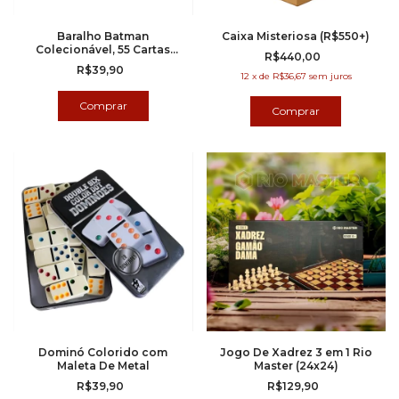
Baralho Batman
Caixa Misteriosa (R$550+)
Colecionável, 55 Cartas
R$440,00
(Copag)
R$39,90
12
x
de
R$36,67
sem juros
Dominó Colorido com
Jogo De Xadrez 3 em 1 Rio
Maleta De Metal
Master (24x24)
R$39,90
R$129,90