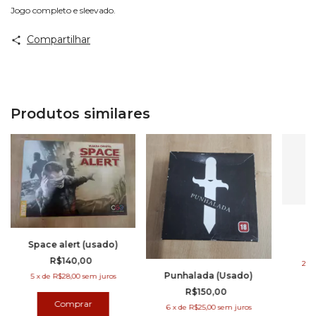
Jogo completo e sleevado.
Compartilhar
Produtos similares
Tr
Space alert (usado)
R$140,00
2
x
Punhalada (Usado)
5
x
de
R$28,00
sem juros
R$150,00
6
x
de
R$25,00
sem juros