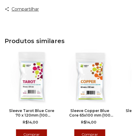
Compartilhar
Produtos similares
Sleeve Tarot Blue Core
Sleeve Copper Blue
Sleev
70 x 120mm (100
Core 65x100 mm (100
7
Unidades) - Meeple
Unidades) - Meeple
Uni
R$14,00
R$14,00
virus
Virus