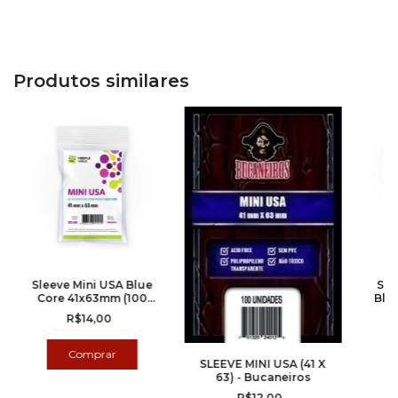
Produtos similares
Sleeve Mini USA Blue
Sle
Core 41x63mm (100
Blu
Unidades) - Meeple
(100 
R$14,00
Virus
SLEEVE MINI USA (41 X
63) - Bucaneiros
R$12,00