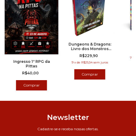
Dungeons & Dragons:
Livro dos Monstros
(5.5e)
R$229,90
7
x
Ingresso 1º RPG da
9
x
de
R$25,54
sem juros
Pittas
R$40,00
Newsletter
Cadastre-se e receba nossas ofertas.