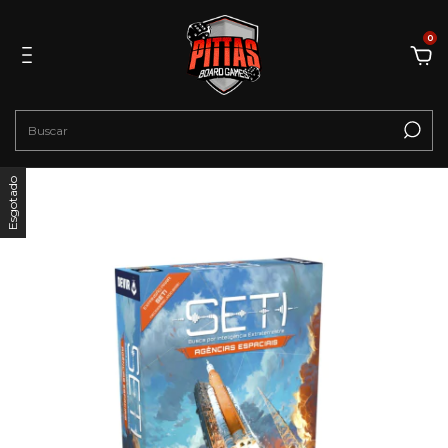
0
Esgotado