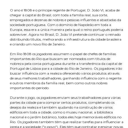
O ano é 1808 e o príncipe regente de Portugal, D. João VI, acaba de
chegar à capital do Brasil, com toda a família real, sua corte,
empregados e dezenas de nobres e pessoas influentes e abastadas da
sociedade portuguesa. Com o domínio de Napoleão em toda a
Europa, essa era a única maneira pela qual o reino português poderia
sobreviver. Agora no Brasil, D. João VI pretende continuar o reinado
distribuindo títulos, melhorando a infraestrutura da cidade brasileira
e criando um novo Rio de Janeiro.
Em Rio 1808 os jogadores assumem o papel de chefes de famílias
importantes do Rio que buscam ser nomeados com títulos de
nobreza pela coroa portuguesa durante a transferência da capital de
Portugal de Lisboa para a cidade do Rio de Janeiro. Os jogadores irão
buscar influência com a realeza oferecendo vários produtos através
de seus melhores trabalhadores, ganhando influência com o regente
e outros membros da família real, bem como outros nobres
importantes do período.
Durante o jogo, os jogadores enviam seus trabalhadores para várias
partes da cidade para comprar certos produtos, completando os
desejos da realeza e também ajudando na construção de vários
edifícios em toda a cidade, como o museu nacional, a biblioteca
nacional e o jardim botânico, todos eles hoje memoráveis ​​edifícios no
Rio. Os jogadores também têm que realizar tarefas para influenciar a
igreja e a sociedade ("o povo"). Eles têm que contratar e ensinar novas