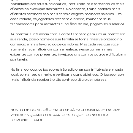
habilidades aos seus funcionários, instruindo-os e tornando-os mais
eficazes na execução das tarefas. No entanto, trabalhadores mais
eficientes também são mais caros e exigem melhores salários. Em
cada rodada, os jogadores recebem dinheiro, mandam seus
trabalhadores para as tarefas e, no final do dia, pagam seus salários.
Aumentar a influência com a corte também gera um aumento em
sua renda, pois o nome de sua família se torna mais valorizado no
comércio e mais favorecido pelos nobres. Mas cada vez que você
aumentar sua influência com a realeza, eles se tornam mais
exigentes com os presentes, invejosos uns com os outros e dificultam
sua tarefa.
No final do jogo, os jogadores irão adicionar sua influência em cada
local, somar seu dinheiro e verificar alguns objetivos. O jogador com
mais influência receberá o tão sonhado título de nobreza.
BUSTO DE DOM JOÃO EM 3D SERÁ EXCLUSIVIDADE DA PRÉ-
VENDA ENQUANTO DURAR O ESTOQUE, CONSULTAR
DISPONIBILIDADE.