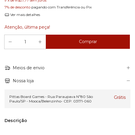
9
x de
R$27,77
sem juros
7% de desconto
pagando com Transferência ou Pix
Ver mais detalhes
Atenção, última peça!
Meios de envio
Nossa loja
Pittas Board Games - Rua Paraupava Nº80 São
Grátis
Paulo/SP - Mooca/Belenzinho- CEP: 03171-060
Descrição