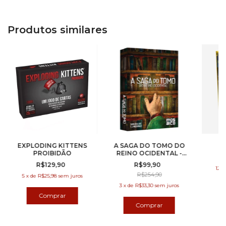
Produtos similares
EXPLODING KITTENS
A SAGA DO TOMO DO
PROIBIDÃO
REINO OCIDENTAL -
EXPANSÃO
R$129,90
R$99,90
12
x
R$254,90
5
x
de
R$25,98
sem juros
3
x
de
R$33,30
sem juros