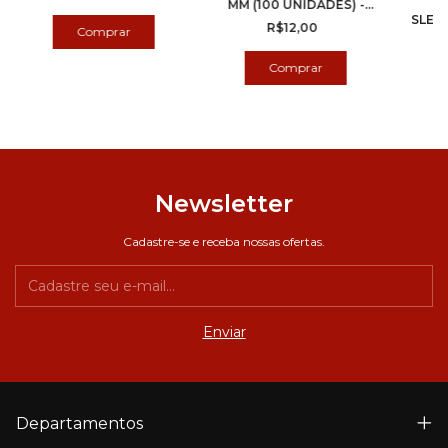
MM (100 UNIDADES) -
SLEEV
Bucaneiros
R$12,00
Newsletter
Cadastre-se e receba nossas ofertas.
Departamentos