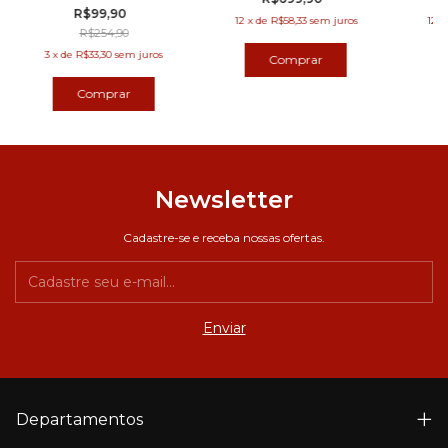
EXPANSÃO
R$99,90
12
x
de
R$58,33
sem juros
12
x
R$254,90
3
x
de
R$33,30
sem juros
Newsletter
Cadastre-se e receba nossas ofertas.
Departamentos