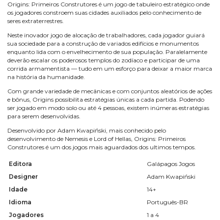
Origins: Primeiros Construtores é um jogo de tabuleiro estratégico onde
os jogadores constroem suas cidades auxiliados pelo conhecimento de
seres extraterrestres.
Neste inovador jogo de alocação de trabalhadores, cada jogador guiará
sua sociedade para a construção de variados edifícios e monumentos
enquanto lida com o envelhecimento de sua população. Paralelamente
deverão escalar os poderosos templos do zodíaco e participar de uma
corrida armamentista — tudo em um esforço para deixar a maior marca
na história da humanidade.
Com grande variedade de mecânicas e com conjuntos aleatórios de ações
e bônus, Origins possibilita estratégias únicas a cada partida. Podendo
ser jogado em modo solo ou até 4 pessoas, existem inúmeras estratégias
para serem desenvolvidas.
Desenvolvido por Adam Kwapiński, mais conhecido pelo
desenvolvimento de Nemesis e Lord of Hellas, Origins: Primeiros
Construtores é um dos jogos mais aguardados dos ultimos tempos.
Editora
Galápagos Jogos
Designer
Adam Kwapiński
Idade
14+
Idioma
Português-BR
Jogadores
1 a 4