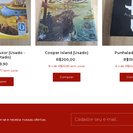
uxor (Usado -
Cooper Island (Usado)
Punhalad
tado)
R$200,00
R$15
9,90
8
x
de
R$25,00
sem juros
6
x
de
R$25,
77
sem juros
-se e receba nossas ofertas.