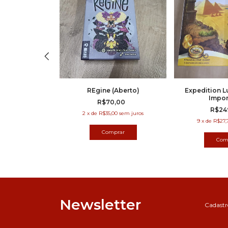
ra (Usado)
,00
00
sem juros
REgine (Aberto)
Expedition L
Impor
R$70,00
R$24
2
x
de
R$35,00
sem juros
9
x
de
R$27,
Newsletter
Cadastre