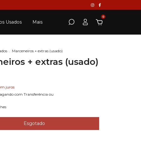
0
os Usados
Mais
ados
.
Marceneiros + extras (usado)
eiros + extras (usado)
em juros
agando com Transferência ou
lhes