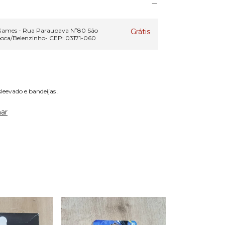
 Games - Rua Paraupava Nº80 São
Grátis
ooca/Belenzinho- CEP: 03171-060
leevado e bandeijas .
ar