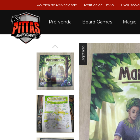
Política de Privacidade
Política de Envio
Exclusão 
Pré-venda
Board Games
Magic
Esgotado