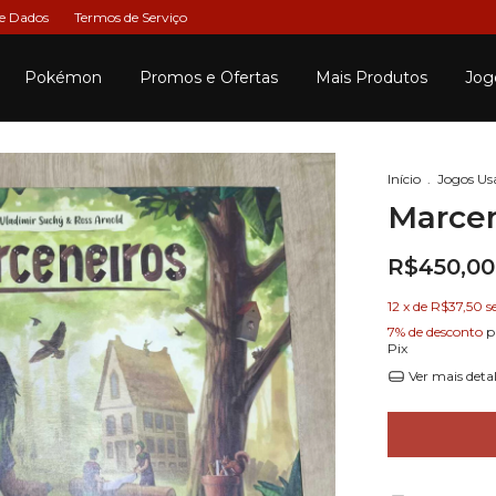
de Dados
Termos de Serviço
Pokémon
Promos e Ofertas
Mais Produtos
Jog
Início
.
Jogos Us
Marcen
R$450,00
12
x de
R$37,50
s
7% de desconto
p
Pix
Ver mais deta