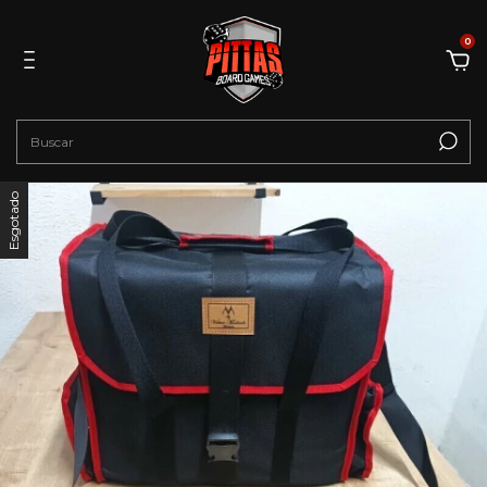
0
Esgotado