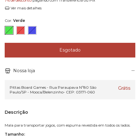
7% de desconto
pagando com Transferência ou Pix
Ver mais detalhes
Cor:
Verde
Nossa loja
Pittas Board Games - Rua Paraupava Nº80 São
Grátis
Paulo/SP - Mooca/Belenzinho- CEP: 03171-060
Descrição
Mala para transportar jogos, com espuma revestida em todos os lados.
Tamanho: