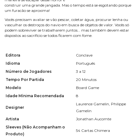
construir uma grande jangada. Mas o tempo está se esgotando porque
um furacão se aproxima!
Vocês precisam avaliar se vão pescar, coletar água, procurar lenha ou
vasculhar os destroços do navio em busca de objetos de valor. Vocês só
podem sobreviver se trabalharem juntos... mas também devem estar
dispostos ao sacrifício se todos ficarem com fome.
Editora
Conclave
Idioma
Português
Número de Jogadores
3 a 12
Tempo Por Partida
20 Minutos
Modelo
Board Game
Idade Mínima Recomendada
8
Laurence Gamelin, Philippe
Designer
Gamelin
Artista
Jonathan Aucomte
Sleeves (Não Acompanham o
54 Cartas Chimera
Produto)