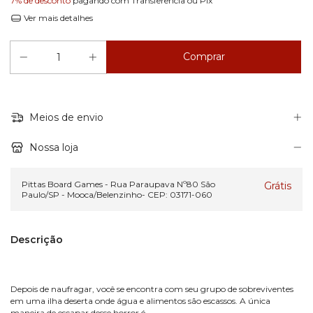
7% de desconto
pagando com Transferência ou Pix
Ver mais detalhes
Meios de envio
Nossa loja
Pittas Board Games - Rua Paraupava Nº80 São
Grátis
Paulo/SP - Mooca/Belenzinho- CEP: 03171-060
Descrição
Depois de naufragar, você se encontra com seu grupo de sobreviventes
em uma ilha deserta onde água e alimentos são escassos. A única
maneira de escapar desse horror é