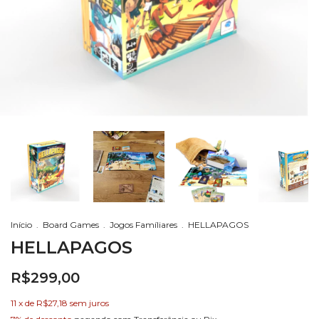
Início
.
Board Games
.
Jogos Famíliares
.
HELLAPAGOS
HELLAPAGOS
R$299,00
11
x de
R$27,18
sem juros