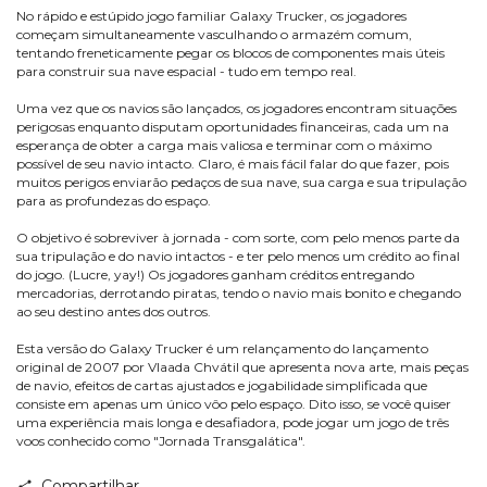
No rápido e estúpido jogo familiar Galaxy Trucker, os jogadores
começam simultaneamente vasculhando o armazém comum,
tentando freneticamente pegar os blocos de componentes mais úteis
para construir sua nave espacial - tudo em tempo real.
Uma vez que os navios são lançados, os jogadores encontram situações
perigosas enquanto disputam oportunidades financeiras, cada um na
esperança de obter a carga mais valiosa e terminar com o máximo
possível de seu navio intacto. Claro, é mais fácil falar do que fazer, pois
muitos perigos enviarão pedaços de sua nave, sua carga e sua tripulação
para as profundezas do espaço.
O objetivo é sobreviver à jornada - com sorte, com pelo menos parte da
sua tripulação e do navio intactos - e ter pelo menos um crédito ao final
do jogo. (Lucre, yay!) Os jogadores ganham créditos entregando
mercadorias, derrotando piratas, tendo o navio mais bonito e chegando
ao seu destino antes dos outros.
Esta versão do Galaxy Trucker é um relançamento do lançamento
original de 2007 por Vlaada Chvátil que apresenta nova arte, mais peças
de navio, efeitos de cartas ajustados e jogabilidade simplificada que
consiste em apenas um único vôo pelo espaço. Dito isso, se você quiser
uma experiência mais longa e desafiadora, pode jogar um jogo de três
voos conhecido como "Jornada Transgalática".
Compartilhar