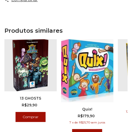
Produtos similares
13 GHOSTS
R$29,90
Quix!
12
x
R$179,90
7
x
de
R$25,70
sem juros