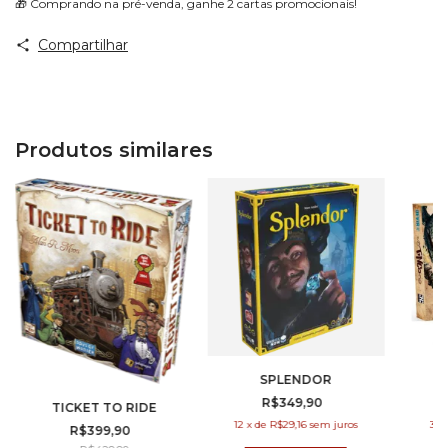
🎁 Comprando na pré-venda, ganhe 2 cartas promocionais!
Compartilhar
Produtos similares
SPLENDOR
R$349,90
TICKET TO RIDE
12
x
de
R$29,16
sem juros
3
x
R$399,90