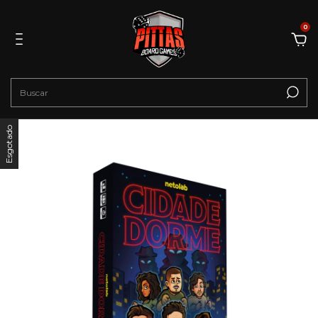
0
Esgotado