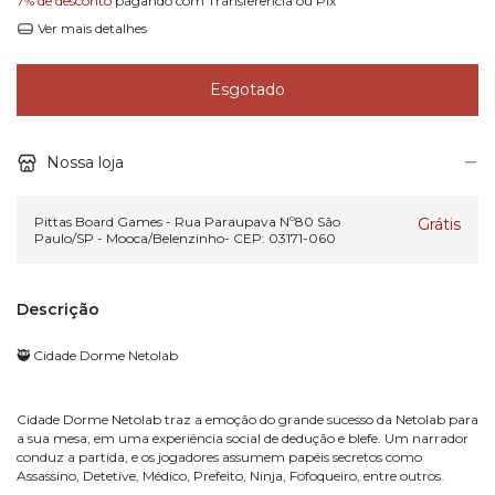
7% de desconto
pagando com Transferência ou Pix
Ver mais detalhes
Nossa loja
Pittas Board Games - Rua Paraupava Nº80 São
Grátis
Paulo/SP - Mooca/Belenzinho- CEP: 03171-060
Descrição
🥷 Cidade Dorme Netolab
Cidade Dorme Netolab traz a emoção do grande sucesso da Netolab para
a sua mesa, em uma experiência social de dedução e blefe. Um narrador
conduz a partida, e os jogadores assumem papéis secretos como
Assassino, Detetive, Médico, Prefeito, Ninja, Fofoqueiro, entre outros.