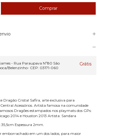
envio
 Games - Rua Paraupava Nº80 São
Grátis
ooca/Belenzinho- CEP: 03171-060
 Dragão Cristal Safira, arte exclusiva para
Central Acessórios. Artista famosa na comunidade
 famosos Dragões estampados nos playmats dos GPs:
icago 2014 e Houston 2013 Artista: Sandara
 35,5cm Espessura 2mm.
ter emborrachado em um dos lados, para maior