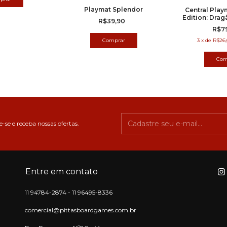
Playmat Splendor
Central Play
Edition: Drag
R$39,90
R$7
3
x
de
R$26,
-se e receba nossas ofertas.
Entre em contato
11 94784-2874 - 11 96495-8336
comercial@pittasboardgames.com.br