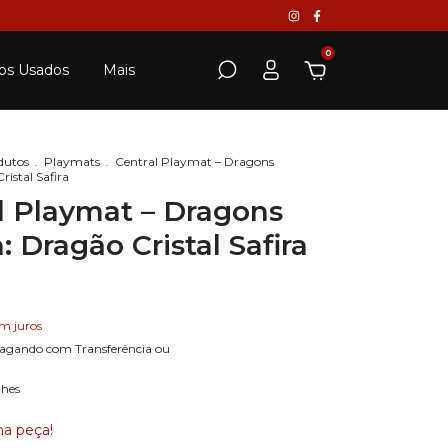
0
os Usados
Mais
dutos
.
Playmats
.
Central Playmat – Dragons
ristal Safira
l Playmat – Dragons
: Dragão Cristal Safira
m juros
agando com Transferência ou
lhes
ma peça!