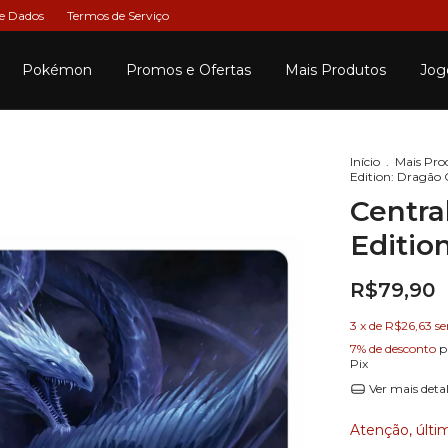
de Dados
Termos de Serviço
Pokémon
Promos e Ofertas
Mais Produtos
Jog
Início
.
Mais Pro
Edition: Dragão C
Centra
Edition
R$79,90
3
x de
R$26,63
se
7% de desconto
p
Pix
Ver mais deta
Atenção, últi