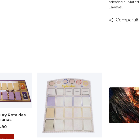
aderência. Materi
Lavável.
Compartilh
ury Rota das
iarias
4,90