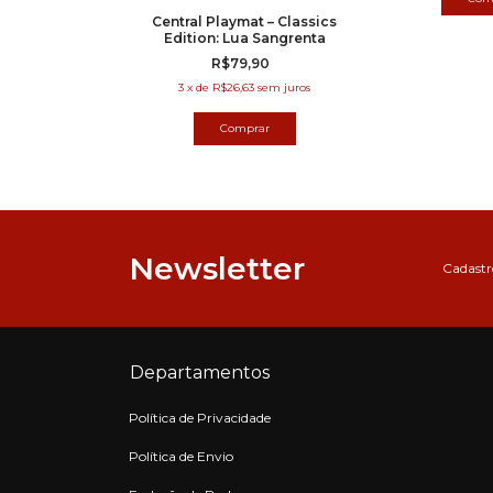
at – Classics
Central Playmat – Classics
a Terra Média
Edition: Lua Sangrenta
,90
R$79,90
63
sem juros
3
x
de
R$26,63
sem juros
Newsletter
Cadastre
Departamentos
Política de Privacidade
Política de Envio