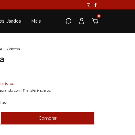
0
os Usados
Mais
da
.
Celestia
ia
em juros
agando com Transferência ou
lhes