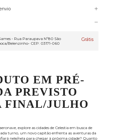
envio
 Games - Rua Paraupava Nº80 São
Grátis
ooca/Belenzinho- CEP: 03171-060
DUTO EM PRÉ-
DA PREVISTO
 FINAL/JULHO
eronave, explore as cidades de Celestia em busca de
 cada turno, um novo capitão enfrenta as aventuras da
nfiará nele/nela para chegar à próxima cidade? Quanto