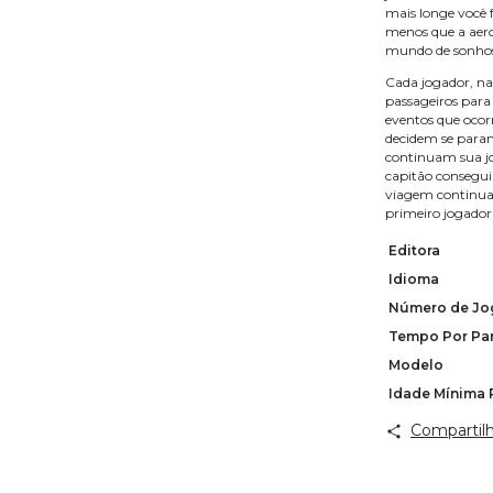
mais longe você f
menos que a aero
mundo de sonho
Cada jogador, na 
passageiros para 
eventos que ocorr
decidem se param
continuam sua jo
capitão conseguir
viagem continua; 
primeiro jogador
Editora
Idioma
Número de Jo
Tempo Por Par
Modelo
Idade Mínima
Compartilh