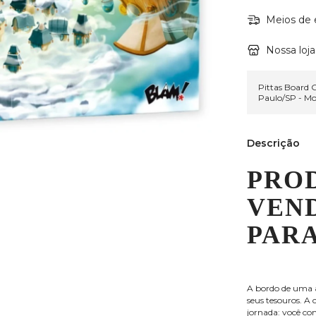
Meios de 
Nossa loja
Pittas Board
Paulo/SP - M
Descrição
PRO
VEN
PARA
A bordo de uma a
seus tesouros. A
jornada: você co