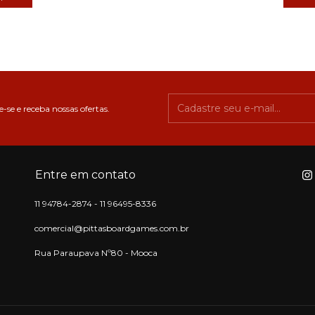
-se e receba nossas ofertas.
Entre em contato
11 94784-2874 - 11 96495-8336
comercial@pittasboardgames.com.br
Rua Paraupava Nº80 - Mooca