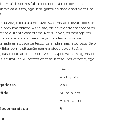
or, mais tesouros fabulosos poderá recuperar... a
nave caia! Um jogo inteligente de risco e sorte em um
s.
sua vez, pilota a aeronave. Sua missão é levar todos os
a próxima cidade. Para isso, ele deve enfrentar todos os
erão durante esta etapa. Por sua vez, os passageiros
 na cidade atual para pegar um tesouro ou se
rnada em busca de tesouros ainda mais fabulosos. Se o
 lidar com a situação (com a ajuda de cartas), a
caso contrário, a aeronave cai. Após várias viagens, o
 a acumular 50 pontos com seus tesouros vence o jogo.
Devir
Português
gadores
2 a 6
tida
30 minutos
Board Game
 Recomendada
8+
ar