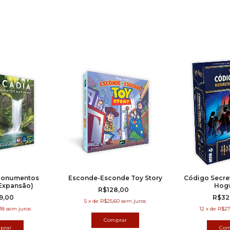
Monumentos
Esconde-Esconde Toy Story
Código Secre
(Expansão)
Hog
R$128,00
9,00
R$32
5
x
de
R$25,60
sem juros
18
sem juros
12
x
de
R$27