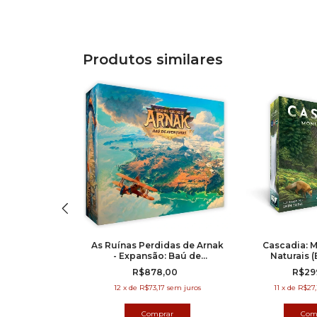
Produtos similares
gistus
As Ruínas Perdidas de Arnak
Cascadia: 
- Expansão: Baú de
Naturais 
9,90
Aventuras
R$878,00
R$29
66
sem juros
12
x
de
R$73,17
sem juros
11
x
de
R$27,