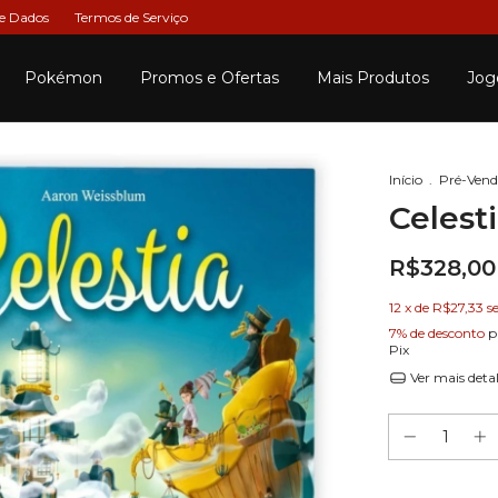
de Dados
Termos de Serviço
Pokémon
Promos e Ofertas
Mais Produtos
Jog
Início
.
Pré-Ven
Celest
R$328,00
12
x de
R$27,33
s
7% de desconto
p
Pix
Ver mais deta