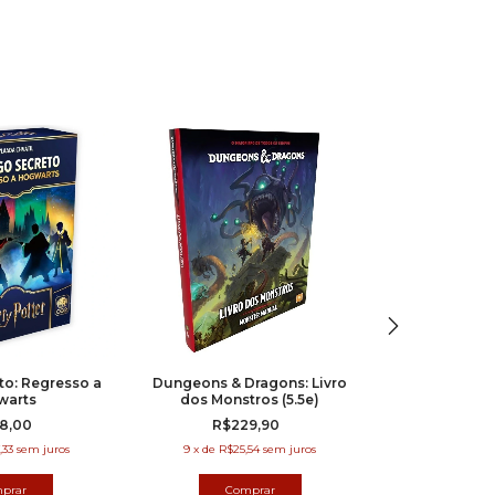
to: Regresso a
Dungeons & Dragons: Livro
Marr
warts
dos Monstros (5.5e)
R$1
8,00
R$229,90
7
x
de
R$28
,33
sem juros
9
x
de
R$25,54
sem juros