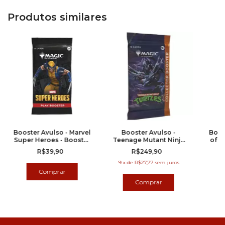
Produtos similares
Booster Avulso - Marvel
Booster Avulso -
Boos
Super Heroes - Booster
Teenage Mutant Ninja
of E
de Jogo
Turtles - Booster de
R$39,90
R$249,90
Colecionador
9
x
de
R$27,77
sem juros