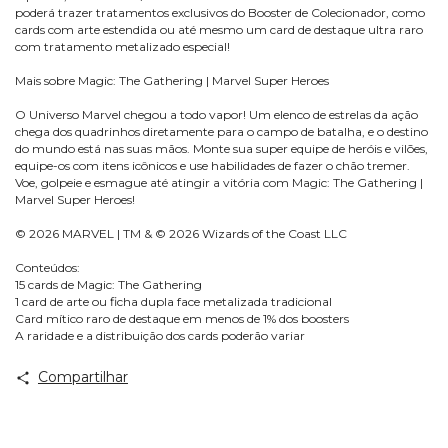
poderá trazer tratamentos exclusivos do Booster de Colecionador, como
cards com arte estendida ou até mesmo um card de destaque ultra raro
com tratamento metalizado especial!
Mais sobre Magic: The Gathering | Marvel Super Heroes
O Universo Marvel chegou a todo vapor! Um elenco de estrelas da ação
chega dos quadrinhos diretamente para o campo de batalha, e o destino
do mundo está nas suas mãos. Monte sua super equipe de heróis e vilões,
equipe-os com itens icônicos e use habilidades de fazer o chão tremer.
Voe, golpeie e esmague até atingir a vitória com Magic: The Gathering |
Marvel Super Heroes!
© 2026 MARVEL | TM & © 2026 Wizards of the Coast LLC
Conteúdos:
15 cards de Magic: The Gathering
1 card de arte ou ficha dupla face metalizada tradicional
Card mítico raro de destaque em menos de 1% dos boosters
A raridade e a distribuição dos cards poderão variar
Compartilhar