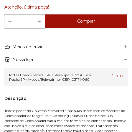
Atenção, última peça!
Meios de envio
Nossa loja
Pittas Board Games - Rua Paraupava Nº80 São
Grátis
Paulo/SP - Mooca/Belenzinho- CEP: 03171-060
Descrição
Todo o poder do Universo Marvel está nas suas mãos com os Boosters de
Colecionador de Magic: The Gathering | Marvel Super Heroes. Os
Boosters de Colecionador são a melhor forma de adicionar cards únicos e
exclusivos à sua coleção, com metalizados de montão, tratamentos
especiais, cards raros e/ou míticos raros e muito mais. Cada booster