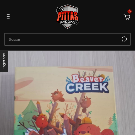
0
Esgotado