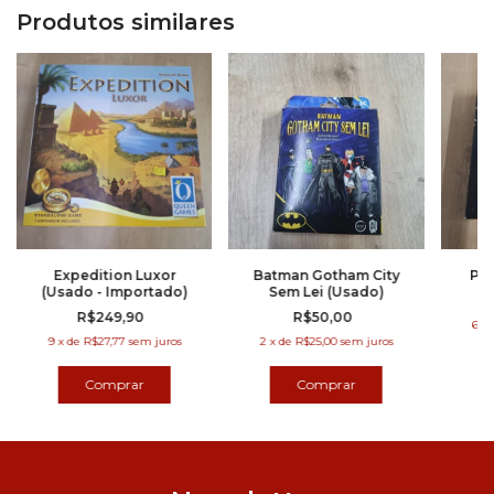
Produtos similares
Expedition Luxor
Batman Gotham City
Pun
(Usado - Importado)
Sem Lei (Usado)
R$249,90
R$50,00
6
x
9
x
de
R$27,77
sem juros
2
x
de
R$25,00
sem juros