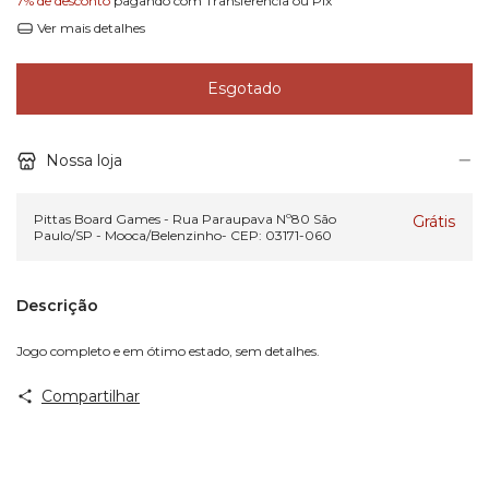
7% de desconto
pagando com Transferência ou Pix
Ver mais detalhes
Nossa loja
Pittas Board Games - Rua Paraupava Nº80 São
Grátis
Paulo/SP - Mooca/Belenzinho- CEP: 03171-060
Descrição
Jogo completo e em ótimo estado, sem detalhes.
Compartilhar