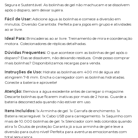
Segura e Sustentável: As bolinhas de gel não machucam e se dissolvem
após o disparo, sem deixar sujeira.
Fácil de Usar:
Adicione água às bolinhas e comece a diversão em
minutos. Diversão Garantida: Perfeita para jogos em grupo e atividades
ao ar livre.
Ideal Para:
Brincadeiras ao ar livre. Treinamento de mira e coordenação
motora. Colecionadores de réplicas detalhadas.
Dúvidas Frequentes:
O que acontece com as bolinhas de gel após o
disparo? Elas se dissolvem, não deixando resíduos. Onde posso comprar
mais bolinhas? Disponibilizamos recargas para venda.
Instruções de Uso:
Hidrate as bolinhas em 400 ml de água até
atingirem 7-8 mm. Encha o carregador com as bolinhas hidratadas.
Conecte a bateria e aproveite!
Atenção:
Remova a água excedente antes de carregar o magazine.
Descarte bolinhas que ficarem inativas por mais de 2 horas. Guarde a
bateria desconectada quando não estiver em uso.
Itens Incluídos:
1x Arminha de gel. 1x Garrafa de enchimento. 1x
Bateria recarregável. 1x Cabo USB para carregamento. 1x Saquinho com
mais de 10.000 bolinhas de gel. 1x Silenciador com leds coloridos quando
atira 1x Óculos de proteção Garanta já a sua arminha de gel e leve a
diversão para outro nível! Perfeita para aventuras emocionantes com
total segurança.