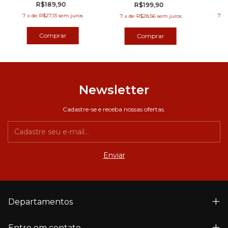
Player (89106)
Player (89107)
R$189,90
R$199,90
7
x
de
R$27,13
sem juros
7
x
7
x
de
R$28,56
sem juros
Newsletter
Cadastre-se e receba nossas ofertas.
Departamentos
Entre em contato