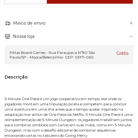
Meios de envio
Nossa loja
Pittas Board Games - Rua Paraupava Nº80 São
Grátis
Paulo/SP - Mooca/Belenzinho- CEP: 03171-060
Descrição
5-Minute One Piece é um jogo cooperativo em tempo real onde os
jogadores montam uma tripulação pirata e competem para concluir
uma aventura em uma ilha antes que o tempo acabe. Inspirado na
adaptação live-action de One Piece da Netflix, 5-Minute One Piece é uma
reimplementação de 5-Minute Dungeon: os jogadores trabalham juntos
para combinar símbolos com cartas em suas mãos, como em 5-Minute
Dungeon, mas com o desafio adicional de combinar sequências
encaixando cartas no tabuleiro do Going Merry.