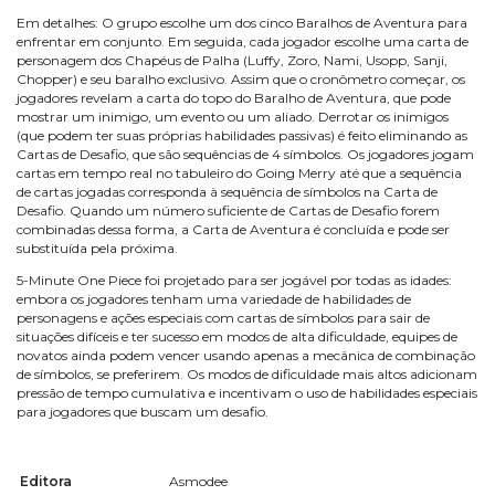
Em detalhes: O grupo escolhe um dos cinco Baralhos de Aventura para
enfrentar em conjunto. Em seguida, cada jogador escolhe uma carta de
personagem dos Chapéus de Palha (Luffy, Zoro, Nami, Usopp, Sanji,
Chopper) e seu baralho exclusivo. Assim que o cronômetro começar, os
jogadores revelam a carta do topo do Baralho de Aventura, que pode
mostrar um inimigo, um evento ou um aliado. Derrotar os inimigos
(que podem ter suas próprias habilidades passivas) é feito eliminando as
Cartas de Desafio, que são sequências de 4 símbolos. Os jogadores jogam
cartas em tempo real no tabuleiro do Going Merry até que a sequência
de cartas jogadas corresponda à sequência de símbolos na Carta de
Desafio. Quando um número suficiente de Cartas de Desafio forem
combinadas dessa forma, a Carta de Aventura é concluída e pode ser
substituída pela próxima.
5-Minute One Piece foi projetado para ser jogável por todas as idades:
embora os jogadores tenham uma variedade de habilidades de
personagens e ações especiais com cartas de símbolos para sair de
situações difíceis e ter sucesso em modos de alta dificuldade, equipes de
novatos ainda podem vencer usando apenas a mecânica de combinação
de símbolos, se preferirem. Os modos de dificuldade mais altos adicionam
pressão de tempo cumulativa e incentivam o uso de habilidades especiais
para jogadores que buscam um desafio.
Editora
Asmodee