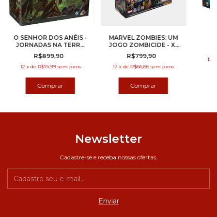
O SENHOR DOS ANÉIS -
MARVEL ZOMBIES: UM
JORNADAS NA TERRA
JOGO ZOMBICIDE - X-
MÉDIA
MEN RESISTANCE
R$899,90
R$799,90
12
12
x
de
R$74,99
sem juros
12
x
de
R$66,66
sem juros
Newsletter
Cadastre-se e receba nossas ofertas.